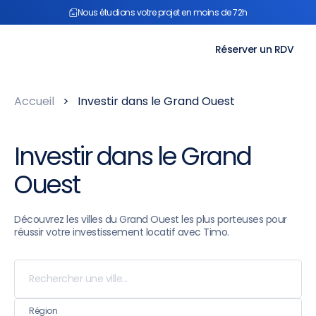
Aller
Nous étudions votre projet en moins de 72h
au
contenu
Réserver un RDV
Accueil
>
Investir dans le Grand Ouest
Investir dans le Grand
Ouest
Découvrez les villes du Grand Ouest les plus porteuses pour
réussir votre investissement locatif avec Timo.
Région