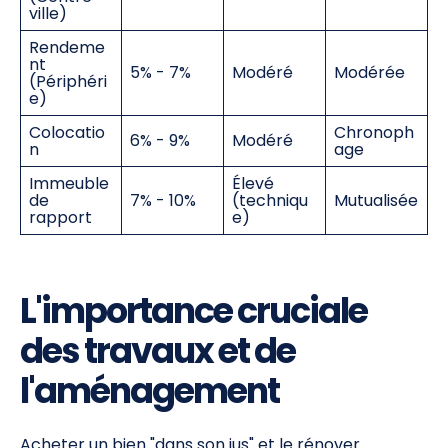
ville)
Rendeme
nt
5% - 7%
Modéré
Modérée
(Périphéri
e)
Colocatio
Chronoph
6% - 9%
Modéré
n
age
Immeuble
Élevé
de
7% - 10%
(techniqu
Mutualisée
rapport
e)
L'importance cruciale
des travaux et de
l'aménagement
Acheter un bien "dans son jus" et le rénover