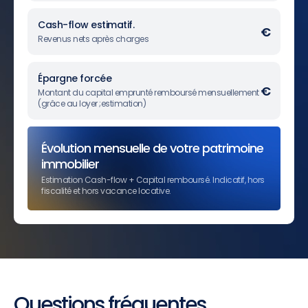
Cash-flow estimatif.
€
Revenus nets après charges
Épargne forcée
€
Montant du capital emprunté remboursé mensuellement
(grâce au loyer ;estimation)
Évolution mensuelle de votre patrimoine
immobilier
Estimation Cash-flow + Capital remboursé. Indicatif, hors
fiscalité et hors vacance locative.
Questions fréquentes