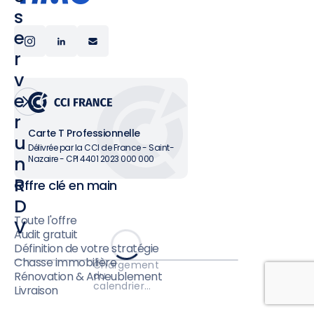
s
e
r
v
e
r
Carte T Professionnelle
u
Délivrée par la CCI de France - Saint-
n
Nazaire - CPI 4401 2023 000 000
R
Offre clé en main
D
Toute l'offre
V
Audit gratuit
Définition de votre stratégie
Chasse immobilière
Chargement
du
Rénovation & Ameublement
calendrier…
Livraison