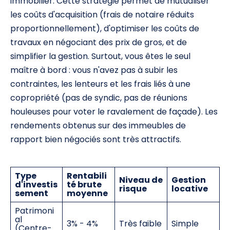
immobilier. Cette stratégie permet de mutualiser
les coûts d'acquisition (frais de notaire réduits
proportionnellement), d'optimiser les coûts de
travaux en négociant des prix de gros, et de
simplifier la gestion. Surtout, vous êtes le seul
maître à bord : vous n'avez pas à subir les
contraintes, les lenteurs et les frais liés à une
copropriété (pas de syndic, pas de réunions
houleuses pour voter le ravalement de façade). Les
rendements obtenus sur des immeubles de
rapport bien négociés sont très attractifs.
Type
Rentabili
Niveau de
Gestion
d'investis
té brute
risque
locative
sement
moyenne
Patrimoni
al
3% - 4%
Très faible
Simple
(Centre-