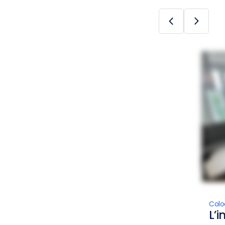
Colo
L’i