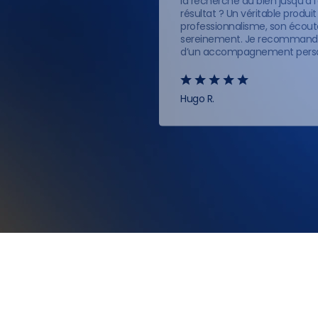
la recherche du bien jusqu’à 
résultat ? Un véritable produ
professionnalisme, son écoute 
sereinement. Je recommande 
d’un accompagnement person
Hugo R.