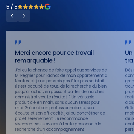
5 / 5
Merci encore pour ce travail
Un 
remarquable !
tr
J’ai eu la chance de faire appel aux services de
Dès 
M. Regnier pour l’achat de mon appartement à
comp
Nantes, et je ne pourrais pas être plus satisfait.
gran
Il s’est occupé de tout, de la recherche du bien
trou
jusqu’à l’achat, en passant par les démarches
proje
administratives. Le résultat ? Un véritable
faci
produit clé en main, sans aucun stress pour
à di
moi. Grâce à son professionnalisme, son
Grâc
écoute et son efficacité, j’ai pu concrétiser ce
main
projet sereinement. Je recommande
de s
vivement ses services à toute personne à la
conf
recherche d’un accompagnement
pers