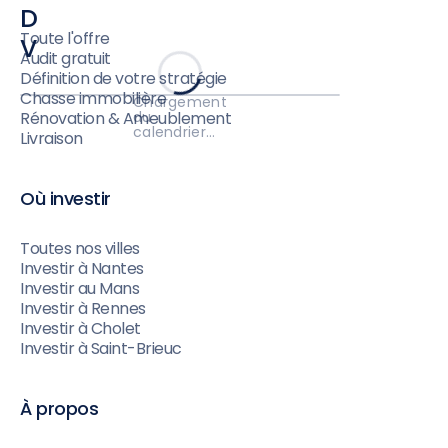
D
Toute l'offre
V
Audit gratuit
Définition de votre stratégie
Chasse immobilière
Chargement
du
Rénovation & Ameublement
calendrier…
Livraison
Où investir
Toutes nos villes
Investir à Nantes
Investir au Mans
Investir à Rennes
Investir à Cholet
Investir à Saint-Brieuc
À propos