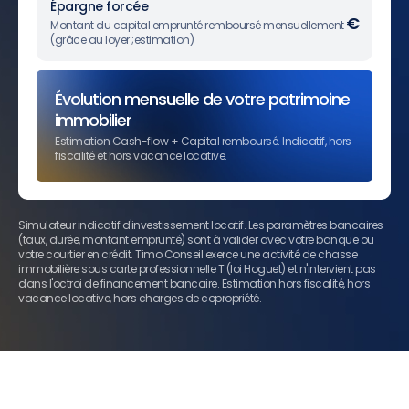
Épargne forcée
€
Montant du capital emprunté remboursé mensuellement
(grâce au loyer ;estimation)
Évolution mensuelle de votre patrimoine
immobilier
Estimation Cash-flow + Capital remboursé. Indicatif, hors
fiscalité et hors vacance locative.
Simulateur indicatif d'investissement locatif. Les paramètres bancaires
(taux, durée, montant emprunté) sont à valider avec votre banque ou
votre courtier en crédit. Timo Conseil exerce une activité de chasse
immobilière sous carte professionnelle T (loi Hoguet) et n'intervient pas
dans l'octroi de financement bancaire. Estimation hors fiscalité, hors
vacance locative, hors charges de copropriété.