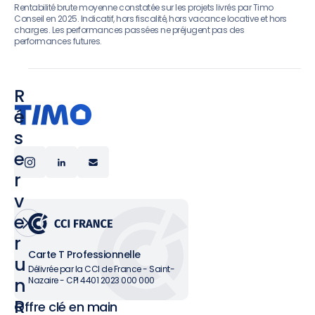
Rentabilité brute moyenne constatée sur les projets livrés par Timo
Conseil en 2025. Indicatif, hors fiscalité, hors vacance locative et hors
charges. Les performances passées ne préjugent pas des
performances futures.
R
é
s
e
r
v
e
r
Carte T Professionnelle
u
Délivrée par la CCI de France - Saint-
n
Nazaire - CPI 4401 2023 000 000
R
Offre clé en main