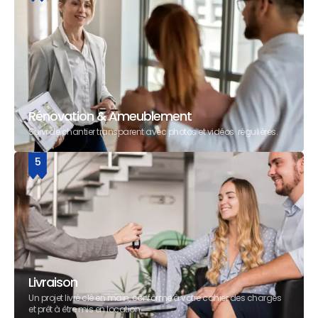
Rénovation & Ameublement
Suivi de chantier transparent avec photos et vidéos régulières.
5
Livraison
Un projet livré clé en main, conforme à votre cahier des charges
et prêt à être mis en location.