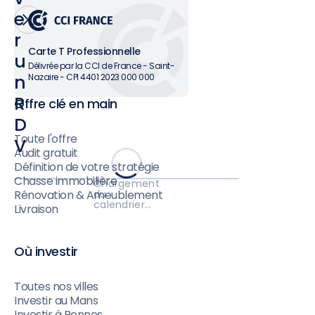
e
r
Carte T Professionnelle
u
Délivrée par la CCI de France - Saint-
n
Nazaire - CPI 4401 2023 000 000
R
Offre clé en main
D
Toute l'offre
V
Audit gratuit
Définition de votre stratégie
Chasse immobilière
Chargement
du
Rénovation & Ameublement
calendrier…
Livraison
Où investir
Toutes nos villes
Investir au Mans
Investir à Rennes