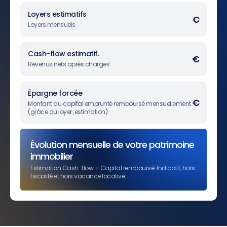
Loyers estimatifs
€
Loyers mensuels
Cash-flow estimatif.
€
Revenus nets après charges
Épargne forcée
€
Montant du capital emprunté remboursé mensuellement
(grâce au loyer ;estimation)
Évolution mensuelle de votre patrimoine
immobilier
Estimation Cash-flow + Capital remboursé. Indicatif, hors
fiscalité et hors vacance locative.