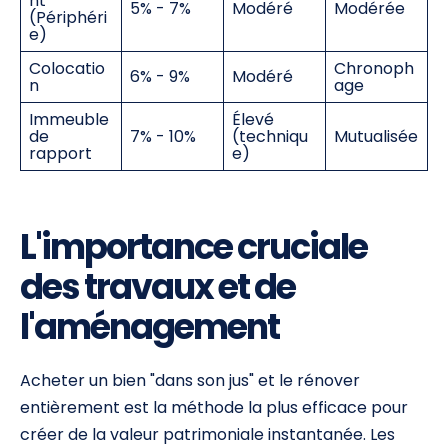
nt
5% - 7%
Modéré
Modérée
(Périphéri
e)
Colocatio
Chronoph
6% - 9%
Modéré
n
age
Immeuble
Élevé
de
7% - 10%
(techniqu
Mutualisée
rapport
e)
L'importance cruciale
des travaux et de
l'aménagement
Acheter un bien "dans son jus" et le rénover
entièrement est la méthode la plus efficace pour
créer de la valeur patrimoniale instantanée. Les