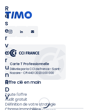
R
é
s
e
r
v
e
r
Carte T Professionnelle
u
Délivrée par la CCI de France - Saint-
n
Nazaire - CPI 4401 2023 000 000
R
Offre clé en main
D
Toute l'offre
V
Audit gratuit
Définition de votre stratégie
Chasse immobilière
Chargement