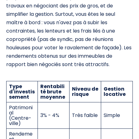
travaux en négociant des prix de gros, et de
simplifier la gestion. Surtout, vous êtes le seul
maître à bord : vous n'avez pas à subir les
contraintes, les lenteurs et les frais liés à une
copropriété (pas de syndic, pas de réunions
houleuses pour voter le ravalement de façade). Les
rendements obtenus sur des immeubles de
rapport bien négociés sont très attractifs.
Type
Rentabili
Niveau de
Gestion
d'investis
té brute
risque
locative
sement
moyenne
Patrimoni
al
3% - 4%
Très faible
Simple
(Centre-
ville)
Rendeme