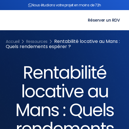
Aller
Nous étudions votre projet en moins de 72h
au
contenu
Réserver un RDV
Rentabilité locative au Mans :
Accueil
Ressources
Quels rendements espérer ?
Rentabilité
locative au
Mans : Quels
rendements