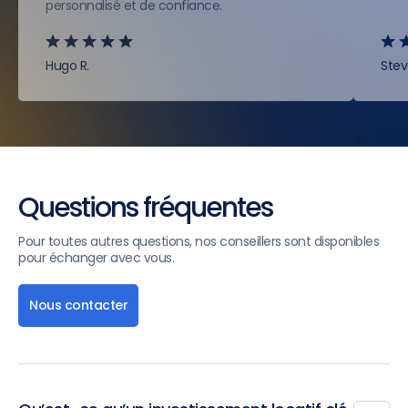
personnalisé et de confiance.
Hugo R.
Stev
Questions fréquentes
Pour toutes autres questions, nos conseillers sont disponibles
pour échanger avec vous.
Nous contacter