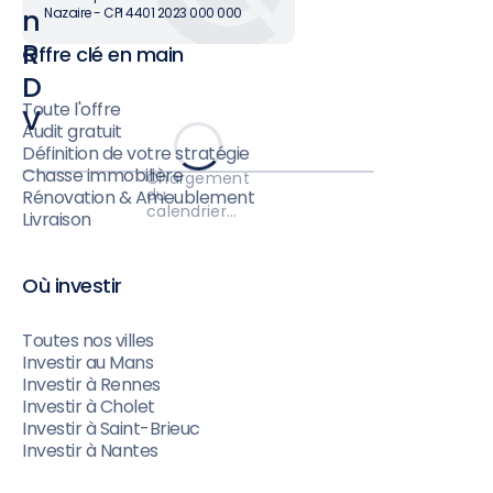
n
Nazaire - CPI 4401 2023 000 000
R
Offre clé en main
D
Toute l'offre
V
Audit gratuit
Définition de votre stratégie
Chasse immobilière
Chargement
du
Rénovation & Ameublement
calendrier…
Livraison
Où investir
Toutes nos villes
Investir au Mans
Investir à Rennes
Investir à Cholet
Investir à Saint-Brieuc
Investir à Nantes