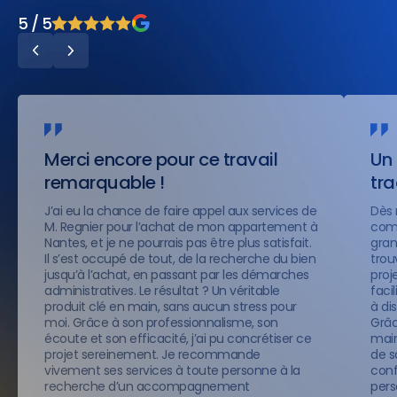
5 / 5
Merci encore pour ce travail
Un 
remarquable !
tr
J’ai eu la chance de faire appel aux services de
Dès 
M. Regnier pour l’achat de mon appartement à
comp
Nantes, et je ne pourrais pas être plus satisfait.
gran
Il s’est occupé de tout, de la recherche du bien
trou
jusqu’à l’achat, en passant par les démarches
proje
administratives. Le résultat ? Un véritable
faci
produit clé en main, sans aucun stress pour
à di
moi. Grâce à son professionnalisme, son
Grâc
écoute et son efficacité, j’ai pu concrétiser ce
main
projet sereinement. Je recommande
de s
vivement ses services à toute personne à la
conf
recherche d’un accompagnement
pers