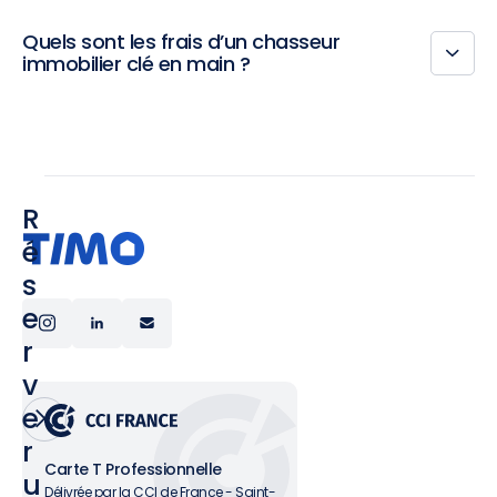
Quels sont les frais d’un chasseur
immobilier clé en main ?
R
é
s
e
r
v
e
r
Carte T Professionnelle
u
Délivrée par la CCI de France - Saint-