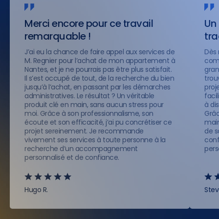
Merci encore pour ce travail
Un 
remarquable !
tr
J’ai eu la chance de faire appel aux services de
Dès 
M. Regnier pour l’achat de mon appartement à
comp
Nantes, et je ne pourrais pas être plus satisfait.
gran
Il s’est occupé de tout, de la recherche du bien
trou
jusqu’à l’achat, en passant par les démarches
proje
administratives. Le résultat ? Un véritable
faci
produit clé en main, sans aucun stress pour
à di
moi. Grâce à son professionnalisme, son
Grâc
écoute et son efficacité, j’ai pu concrétiser ce
main
projet sereinement. Je recommande
de s
vivement ses services à toute personne à la
conf
recherche d’un accompagnement
pers
personnalisé et de confiance.
Hugo R.
Stev