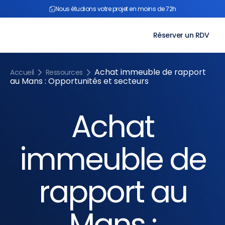
Aller
Nous étudions votre projet en moins de 72h
au
contenu
Réserver un RDV
Achat immeuble de rapport
Accueil
Ressources
au Mans : Opportunités et secteurs
Achat
immeuble de
rapport au
Mans :