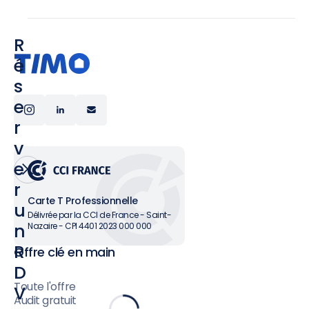
R
é
s
e
r
v
e
r
Carte T Professionnelle
u
Délivrée par la CCI de France - Saint-
n
Nazaire - CPI 4401 2023 000 000
R
Offre clé en main
D
Toute l'offre
V
Audit gratuit