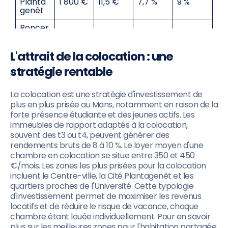
Planta
1 800 €
11,5 €
7,7 %
9 %
genêt
Roncer
ay -
1 600 €
10,5 €
7,9 %
9 %
Glonniè
res
L'attrait de la colocation : une
stratégie rentable
Pontlie
1 500 €
10,0 €
8,0 %
9 %
ue
La colocation est une stratégie d'investissement de
Quartie
plus en plus prisée au Mans, notamment en raison de la
rs Nord
(Bellev
forte présence étudiante et des jeunes actifs. Les
1 400 €
9,5 €
8,1 %
9 %
ue,
immeubles de rapport adaptés à la colocation,
Gazonfi
souvent des t3 ou t4, peuvent générer des
er)
rendements bruts de 8 à 10 %. Le loyer moyen d'une
chambre en colocation se situe entre 350 et 450
Califor
1 700 €
11,0 €
7,8 %
9 %
€/mois. Les zones les plus prisées pour la colocation
nie
incluent le Centre-ville, la Cité Plantagenêt et les
quartiers proches de l'Université. Cette typologie
d'investissement permet de maximiser les revenus
locatifs et de réduire le risque de vacance, chaque
chambre étant louée individuellement. Pour en savoir
plus sur les meilleures zones pour l'habitation partagée,