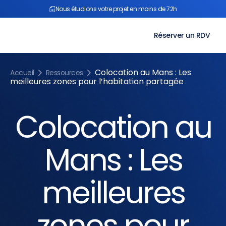
Aller
Nous étudions votre projet en moins de 72h
au
contenu
Réserver un RDV
Colocation au Mans : Les
Accueil
Ressources
meilleures zones pour l’habitation partagée
Colocation au
Mans : Les
meilleures
zones pour