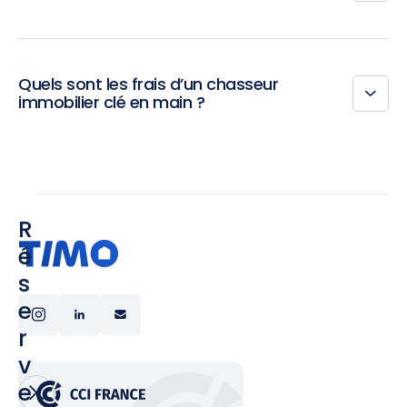
Quels sont les frais d’un chasseur
immobilier clé en main ?
R
é
s
e
r
v
e