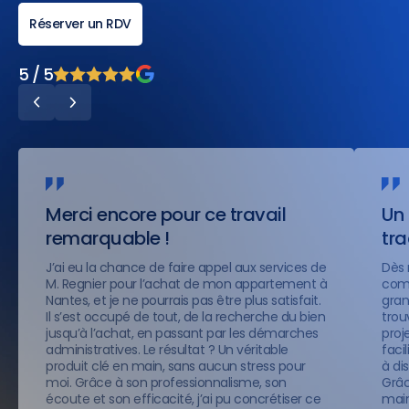
Réserver un RDV
5 / 5
Merci encore pour ce travail
Un 
remarquable !
tr
J’ai eu la chance de faire appel aux services de
Dès 
M. Regnier pour l’achat de mon appartement à
comp
Nantes, et je ne pourrais pas être plus satisfait.
gran
Il s’est occupé de tout, de la recherche du bien
trou
jusqu’à l’achat, en passant par les démarches
proje
administratives. Le résultat ? Un véritable
faci
produit clé en main, sans aucun stress pour
à di
moi. Grâce à son professionnalisme, son
Grâc
écoute et son efficacité, j’ai pu concrétiser ce
main