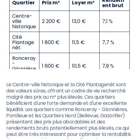
Rendem
Quartier
Prix m²
Loyer m²
ent brut
Centre-
ville
2 200 €
13,0 €
7,1 %
historique
Cité
Plantage
1 800 €
11,5 €
7,7 %
nêt
Ronceray
-
1 600 €
10,5 €
7,9 %
Glonnière
s
Le Centre-ville historique et la Cité Plantagenêt sont
Pontlieue
1 500 €
10,0 €
8,0 %
des valeurs sûres, offrant un cadre de vie recherché
Quartiers
malgré des prix au m² plus élevés. Ces quartiers
Nord
bénéficient d'une forte demande et d'une excellente
(Bellevue,
1 400 €
9,5 €
8,1 %
liquidité. Les quartiers comme Ronceray - Glonnières,
Gazonfier
Pontlieue et les Quartiers Nord (Bellevue, Gazonfier)
)
présentent des prix plus abordables et des
Californie
1 700 €
11,0 €
7,8 %
rendements bruts potentiellement plus élevés, ce qui
peut être très intéressant pour optimiser la rentabilité.