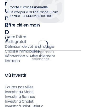
r
Carte T Professionnelle
u
Délivrée par la CCI de France - Saint-
n
Nazaire - CPI 4401 2023 000 000
R
Offre clé en main
D
Toute l'offre
V
Audit gratuit
Définition de votre stratégie
Chasse immobilière
Chargement
du
Rénovation & Ameublement
calendrier…
Livraison
Où investir
Toutes nos villes
Investir au Mans
Investir à Rennes
Investir à Cholet
Investir à Saint-Brieuc