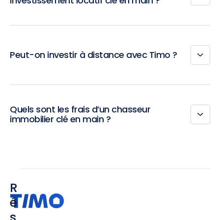
investissement locatif clé en main ?
Peut-on investir à distance avec Timo ?
Quels sont les frais d’un chasseur
immobilier clé en main ?
R
é
s