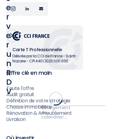
e
r
v
e
r
Carte T Professionnelle
u
Délivrée par la CCI de France - Saint-
n
Nazaire - CPI 4401 2023 000 000
R
Offre clé en main
D
Toute l'offre
V
Audit gratuit
Définition de votre stratégie
Chasse immobilière
Chargement
du
Rénovation & Ameublement
calendrier…
Livraison
Où investir