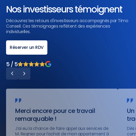
Nos investisseurs témoignent
Découvrez les retours d'investisseurs accompagnés par Timo
Conseil. Ces témoignages reflètent des expériences
individuelles.
Réserver un RDV
5 / 5
Merci encore pour ce travail
Un 
remarquable !
tr
J’ai eu la chance de faire appel aux services de
Dès 
M. Regnier pour l’achat de mon appartement à
comp