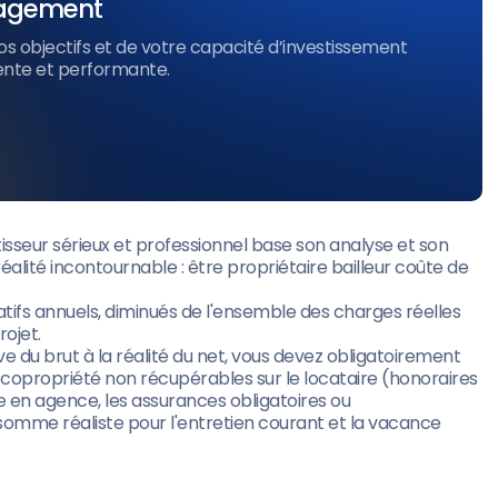
ngagement
os objectifs et de votre capacité d’investissement
rente et performante.
estisseur sérieux et professionnel base son analyse et son
lité incontournable : être propriétaire bailleur coûte de
catifs annuels, diminués de l'ensemble des charges réelles
rojet.
e du brut à la réalité du net, vous devez obligatoirement
de copropriété non récupérables sur le locataire (honoraires
ve en agence, les assurances obligatoires ou
somme réaliste pour l'entretien courant et la vacance