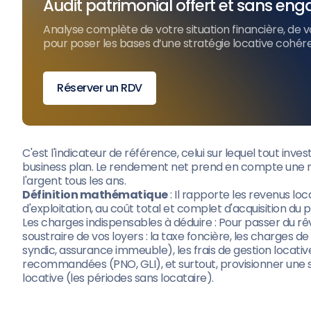
Audit patrimonial offert et sans e
Analyse complète de votre situation financière, de v
pour poser les bases d’une stratégie locative cohé
Réserver un RDV
C'est l'indicateur de référence, celui sur lequel tout inv
business plan. Le rendement net prend en compte une réa
l'argent tous les ans.
Définition mathématique
: Il rapporte les revenus lo
d'exploitation, au coût total et complet d'acquisition du p
Les charges indispensables à déduire : Pour passer du rêv
soustraire de vos loyers : la taxe foncière, les charges 
syndic, assurance immeuble), les frais de gestion locati
recommandées (PNO, GLI), et surtout, provisionner une 
locative (les périodes sans locataire).