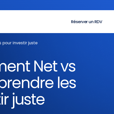
Réserver un RDV
our investir juste
ent Net vs
rendre les
r juste