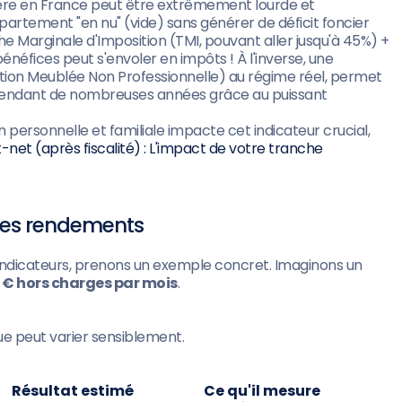
lière en France peut être extrêmement lourde et
appartement "en nu" (vide) sans générer de déficit foncier
e Marginale d'Imposition (TMI, pouvant aller jusqu'à 45%) +
énéfices peut s'envoler en impôts ! À l'inverse, une
ation Meublée Non Professionnelle) au régime réel, permet
pendant de nombreuses années grâce au puissant
rsonnelle et familiale impacte cet indicateur crucial,
net (après fiscalité) : L'impact de votre tranche
des rendements
indicateurs, prenons un exemple concret. Imaginons un
 € hors charges par mois
.
ue peut varier sensiblement.
Résultat estimé
Ce qu'il mesure