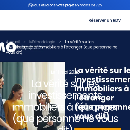
Aller
Nous étudions votre projet en moins de 72h
au
contenu
Réserver un RDV
>
>
Accueil
Méthodologie
La vérité sur les
investissements immobiliers à l’étranger (que personne ne
vous dit)
Le 11 mai 2026
La vérité sur les
investissements
immobiliers à l’étranger
(que personne ne vous