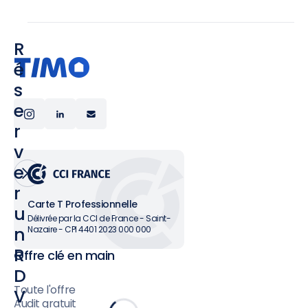
R
é
s
e
r
v
e
r
Carte T Professionnelle
u
Délivrée par la CCI de France - Saint-
n
Nazaire - CPI 4401 2023 000 000
R
Offre clé en main
D
Toute l'offre
V
Audit gratuit