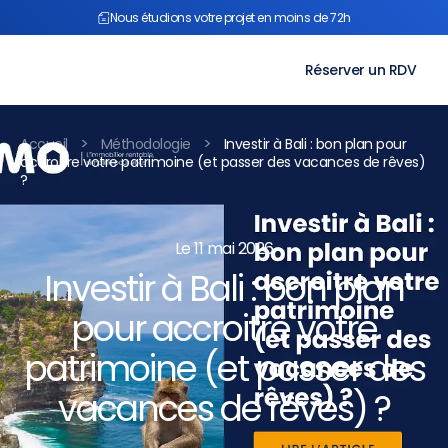
Aller
Nous étudions votre projet en moins de 72h
au
contenu
Réserver un RDV
>
>
Accueil
Méthodologie
Investir à Bali : bon plan pour
accroitre votre patrimoine (et passer des vacances de rêves)
?
Le 11 mai 2026
Investir à Bali : bon plan
pour accroitre votre
patrimoine (et passer des
vacances de rêves) ?