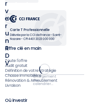
r
v
e
r
Carte T Professionnelle
u
Délivrée par la CCI de France - Saint-
n
Nazaire - CPI 4401 2023 000 000
R
Offre clé en main
D
Toute l'offre
V
Audit gratuit
Définition de votre stratégie
Chasse immobilière
Chargement
du
Rénovation & Ameublement
calendrier…
Livraison
Où investir