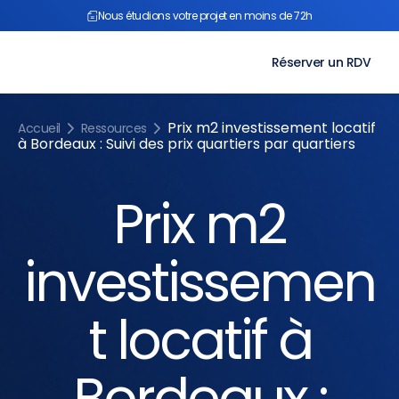
Aller
Nous étudions votre projet en moins de 72h
au
contenu
Réserver un RDV
Prix m2 investissement locatif
Accueil
Ressources
à Bordeaux : Suivi des prix quartiers par quartiers
Prix m2
investissemen
t locatif à
Bordeaux :