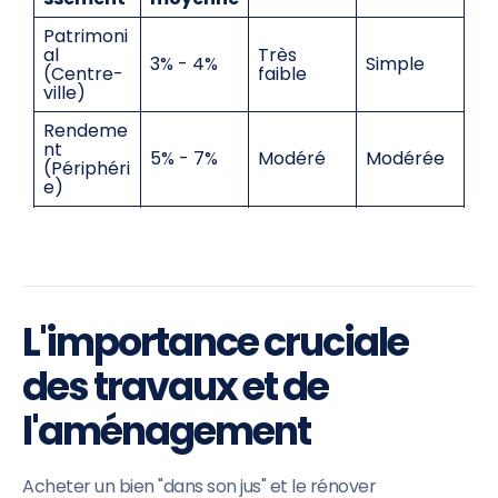
Patrimoni
al
Très
3% - 4%
Simple
(Centre-
faible
ville)
Rendeme
nt
5% - 7%
Modéré
Modérée
(Périphéri
e)
Colocatio
Chronoph
6% - 9%
Modéré
n
age
Immeubl
Élevé
Mutualisé
e de
7% - 10%
(techniqu
e
rapport
e)
L'importance cruciale
des travaux et de
l'aménagement
Acheter un bien "dans son jus" et le rénover