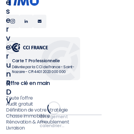
é
s
e
r
v
e
r
Carte T Professionnelle
u
Délivrée par la CCI de France - Saint-
n
Nazaire - CPI 4401 2023 000 000
R
Offre clé en main
D
Toute l'offre
V
Audit gratuit
Définition de votre stratégie
Chasse immobilière
Chargement
du
Rénovation & Ameublement
calendrier…
Livraison