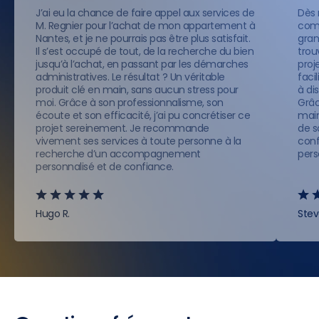
J’ai eu la chance de faire appel aux services de
Dès 
M. Regnier pour l’achat de mon appartement à
comp
Nantes, et je ne pourrais pas être plus satisfait.
gran
Il s’est occupé de tout, de la recherche du bien
trou
jusqu’à l’achat, en passant par les démarches
proje
administratives. Le résultat ? Un véritable
faci
produit clé en main, sans aucun stress pour
à di
moi. Grâce à son professionnalisme, son
Grâc
écoute et son efficacité, j’ai pu concrétiser ce
main
projet sereinement. Je recommande
de s
vivement ses services à toute personne à la
conf
recherche d’un accompagnement
pers
personnalisé et de confiance.
Hugo R.
Stev