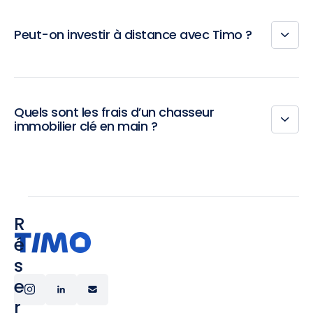
Peut-on investir à distance avec Timo ?
Quels sont les frais d’un chasseur
immobilier clé en main ?
R
é
s
e
r