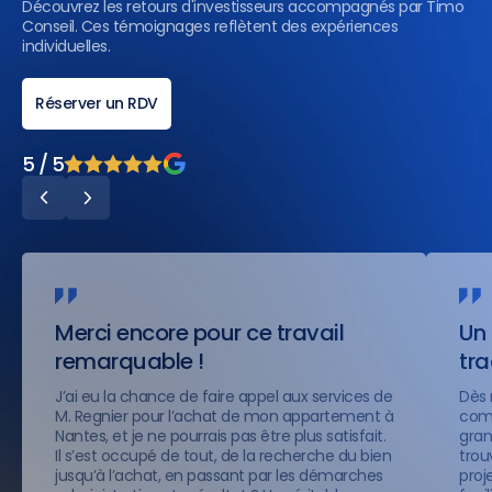
Découvrez les retours d'investisseurs accompagnés par Timo
Conseil. Ces témoignages reflètent des expériences
individuelles.
Réserver un RDV
5 / 5
Merci encore pour ce travail
Un 
remarquable !
tr
J’ai eu la chance de faire appel aux services de
Dès 
M. Regnier pour l’achat de mon appartement à
comp
Nantes, et je ne pourrais pas être plus satisfait.
gran
Il s’est occupé de tout, de la recherche du bien
trou
jusqu’à l’achat, en passant par les démarches
proje