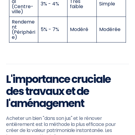
al
Très
3% - 4%
Simple
(Centre-
faible
ville)
Rendeme
nt
5% - 7%
Modéré
Modérée
(Périphéri
e)
Colocatio
Chronoph
6% - 9%
Modéré
n
age
Immeubl
Élevé
Mutualisé
e de
7% - 10%
(techniqu
e
rapport
e)
L'importance cruciale
des travaux et de
l'aménagement
Acheter un bien "dans son jus" et le rénover
entièrement est la méthode la plus efficace pour
créer de la valeur patrimoniale instantanée. Les