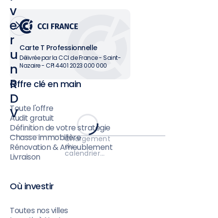
v
e
r
Carte T Professionnelle
u
Délivrée par la CCI de France - Saint-
n
Nazaire - CPI 4401 2023 000 000
R
Offre clé en main
D
Toute l'offre
V
Audit gratuit
Définition de votre stratégie
Chasse immobilière
Chargement
du
Rénovation & Ameublement
calendrier…
Livraison
Où investir
Toutes nos villes