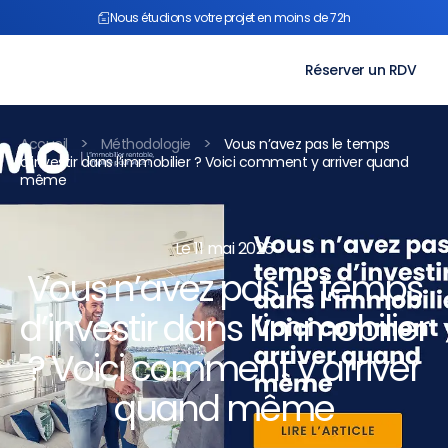
Aller
Nous étudions votre projet en moins de 72h
au
contenu
Réserver un RDV
>
>
Accueil
Méthodologie
Vous n’avez pas le temps
d’investir dans l’immobilier ? Voici comment y arriver quand
même
Le 11 mai 2026
Vous n’avez pas le temps
d’investir dans l’immobilier
? Voici comment y arriver
quand même