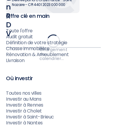
n
Nazaire - CPI 4401 2023 000 000
R
Offre clé en main
D
Toute l'offre
V
Audit gratuit
Définition de votre stratégie
Chasse immobilière
Chargement
du
Rénovation & Ameublement
calendrier…
Livraison
Où investir
Toutes nos villes
Investir au Mans
Investir à Rennes
Investir à Cholet
Investir à Saint-Brieuc
Investir à Nantes