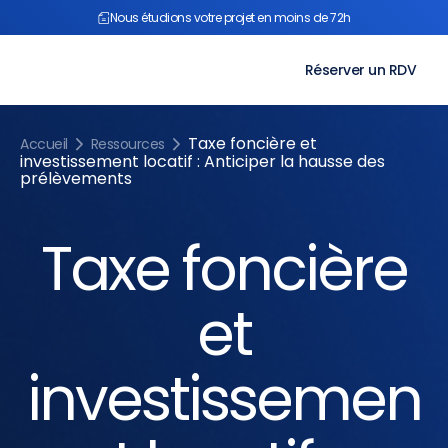
Aller
Nous étudions votre projet en moins de 72h
au
contenu
Réserver un RDV
Taxe foncière et
Accueil
Ressources
investissement locatif : Anticiper la hausse des
prélèvements
Taxe foncière
et
investissemen