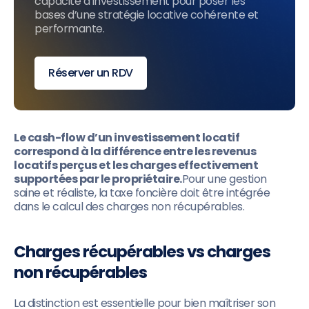
capacité d’investissement pour poser les
bases d’une stratégie locative cohérente et
performante.
Réserver un RDV
Le cash-flow d’un investissement locatif
correspond à la différence entre les revenus
locatifs perçus et les charges effectivement
supportées par le propriétaire.
Pour une gestion
saine et réaliste, la taxe foncière doit être intégrée
dans le calcul des charges non récupérables.
Charges récupérables vs charges
non récupérables
La distinction est essentielle pour bien maîtriser son