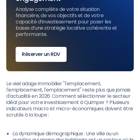
Analyse complète de votre situation
financière, de vos objectifs et de votre
capacité d’investissement pour poser les
bases d’une stratégie locative cohérente et
performante.
Réserver un RDV
Le vieil adage immobilier "l'emplacement,
l'emplacement, l'emplacement" reste plus que jamais
d'actualité en 2026. Comment sélectionner le secteur
idéal pour votre investissement à Quimper ? Plusieurs
indicateurs macro et micro-économiques doivent être
scrutés à la loupe :
La dynamique démographique : Une ville ou un
quartier qui gagne des habitants est un secteur où la