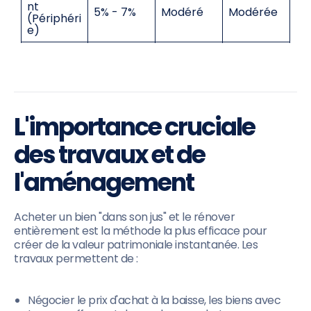
nt
5% - 7%
Modéré
Modérée
(Périphéri
e)
Colocatio
Chronoph
6% - 9%
Modéré
n
age
Immeubl
Élevé
Mutualisé
e de
7% - 10%
(techniqu
e
rapport
e)
L'importance cruciale
des travaux et de
l'aménagement
Acheter un bien "dans son jus" et le rénover
entièrement est la méthode la plus efficace pour
créer de la valeur patrimoniale instantanée. Les
travaux permettent de :
Négocier le prix d'achat à la baisse, les biens avec