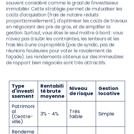
souvent considéré comme le graal de l'investisseur
immobilier. Cette stratégie permet de mutualiser les
coûts d'acquisition (frais de notaire réduits
proportionnellement), d'optimiser les coûts de travaux
en négociant des prix de gros, et de simplifier la
gestion. Surtout, vous êtes le seul maître à bord : vous
n'avez pas à subir les contraintes, les lenteurs et les
frais liés à une copropriété (pas de syndic, pas de
réunions houleuses pour voter le ravalement de
façade). Les rendements obtenus sur des immeubles
de rapport bien négociés sont très attractifs.
Type
Rentabili
Niveau
Gestion
d'investi
té brute
de risque
locative
ssement
moyenne
Patrimoni
al
Très
3% - 4%
Simple
(Centre-
faible
ville)
Rendeme