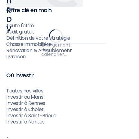
n
R
Offre clé en main
D
Toute l'offre
V
Audit gratuit
Définition de votre stratégie
Chasse immobilière
Chargement
du
Rénovation & Ameublement
calendrier…
Livraison
Où investir
Toutes nos villes
Investir au Mans
Investir à Rennes
Investir à Cholet
Investir à Saint-Brieuc
Investir à Nantes