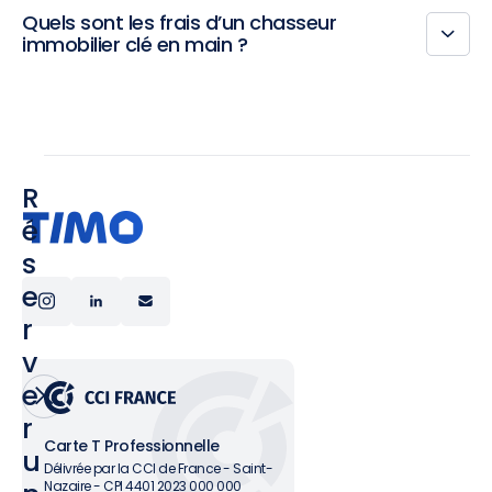
Quels sont les frais d’un chasseur
immobilier clé en main ?
R
é
s
e
r
v
e
r
Carte T Professionnelle
u
Délivrée par la CCI de France - Saint-
Nazaire - CPI 4401 2023 000 000