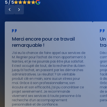
5 / 5
Merci encore pour ce travail
Un 
remarquable !
tr
J’ai eu la chance de faire appel aux services de
Dès 
M. Regnier pour l’achat de mon appartement à
comp
Nantes, et je ne pourrais pas être plus satisfait.
gran
Il s’est occupé de tout, de la recherche du bien
trou
jusqu’à l’achat, en passant par les démarches
proje
administratives. Le résultat ? Un véritable
faci
produit clé en main, sans aucun stress pour
à di
moi. Grâce à son professionnalisme, son
Grâc
écoute et son efficacité, j’ai pu concrétiser ce
main
projet sereinement. Je recommande
de s
vivement ses services à toute personne à la
conf
recherche d’un accompagnement
pers
personnalisé et de confiance.