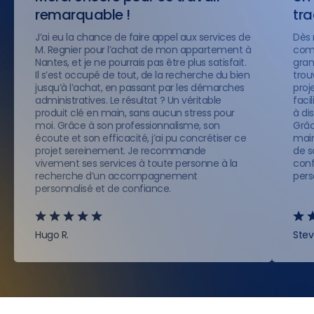
remarquable !
tr
J’ai eu la chance de faire appel aux services de
Dès 
M. Regnier pour l’achat de mon appartement à
comp
Nantes, et je ne pourrais pas être plus satisfait.
gran
Il s’est occupé de tout, de la recherche du bien
trou
jusqu’à l’achat, en passant par les démarches
proje
administratives. Le résultat ? Un véritable
faci
produit clé en main, sans aucun stress pour
à di
moi. Grâce à son professionnalisme, son
Grâc
écoute et son efficacité, j’ai pu concrétiser ce
main
projet sereinement. Je recommande
de s
vivement ses services à toute personne à la
conf
recherche d’un accompagnement
pers
personnalisé et de confiance.
Hugo R.
Stev