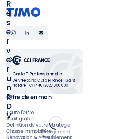
R
é
s
e
r
v
e
r
Carte T Professionnelle
u
Délivrée par la CCI de France - Saint-
n
Nazaire - CPI 4401 2023 000 000
R
Offre clé en main
D
Toute l'offre
V
Audit gratuit
Définition de votre stratégie
Chasse immobilière
Chargement
du
Rénovation & Ameublement