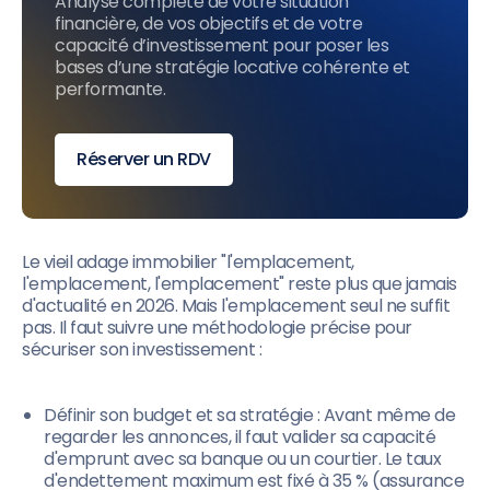
Analyse complète de votre situation
financière, de vos objectifs et de votre
capacité d’investissement pour poser les
bases d’une stratégie locative cohérente et
performante.
Réserver un RDV
Le vieil adage immobilier "l'emplacement,
l'emplacement, l'emplacement" reste plus que jamais
d'actualité en 2026. Mais l'emplacement seul ne suffit
pas. Il faut suivre une méthodologie précise pour
sécuriser son investissement :
Définir son budget et sa stratégie : Avant même de
regarder les annonces, il faut valider sa capacité
d'emprunt avec sa banque ou un courtier. Le taux
d'endettement maximum est fixé à 35 % (assurance