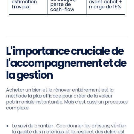
estimation
avant achat +
perte de
travaux
marge de 15%
cash-flow
Étude fiscale
Impôts sur les
Oubli de la
préalable
loyers trop
fiscalité
(LMNP, déficit
élevés
foncier)
Déléguer à
L'importance cruciale de
Gestion
Vacance
des
locative
locative,
professionnel
l'accompagnement et de
négligée
impayés
s ou être très
rigoureux
la gestion
Acheter un bien et le rénover entièrement est la
méthode la plus efficace pour créer de la valeur
patrimoniale instantanée. Mais c'est aussi un processus
complexe.
Le suivi de chantier : Coordonner les artisans, vérifier
la qualité des matériaux et le respect des délais est