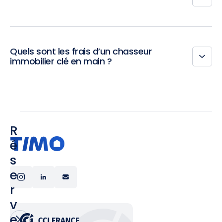
Quels sont les frais d’un chasseur
immobilier clé en main ?
R
é
s
e
r
v
e