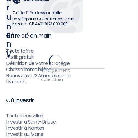
r
Carte T Professionnelle
u
Délivrée par la CCI de France - Saint-
n
Nazaire - CPI 4401 2023 000 000
R
Offre clé en main
D
Toute l'offre
V
Audit gratuit
Définition de votre stratégie
Chasse immobilière
Chargement
du
Rénovation & Ameublement
calendrier…
Livraison
Où investir
Toutes nos villes
Investir à Saint-Brieuc
Investir à Nantes
Investir au Mans