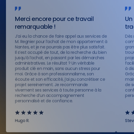
Merci encore pour ce travail
Un 
remarquable !
tr
J’ai eu la chance de faire appel aux services de
Dès 
M. Regnier pour l’achat de mon appartement à
comp
Nantes, et je ne pourrais pas être plus satisfait.
gran
Il s’est occupé de tout, de la recherche du bien
trou
jusqu’à l’achat, en passant par les démarches
proje
administratives. Le résultat ? Un véritable
faci
produit clé en main, sans aucun stress pour
à di
moi. Grâce à son professionnalisme, son
Grâc
écoute et son efficacité, j’ai pu concrétiser ce
main
projet sereinement. Je recommande
de s
vivement ses services à toute personne à la
conf
recherche d’un accompagnement
pers
personnalisé et de confiance.
Hugo R.
Stev