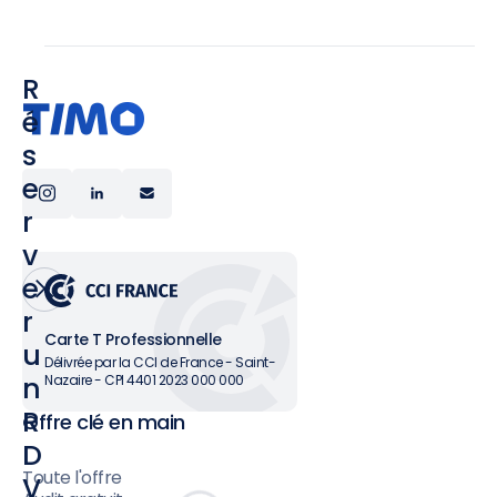
R
é
s
e
r
v
e
r
Carte T Professionnelle
u
Délivrée par la CCI de France - Saint-
n
Nazaire - CPI 4401 2023 000 000
R
Offre clé en main
D
Toute l'offre
V