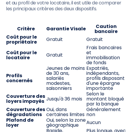
et au profil de votre locataire, il est utile de comparer
les principaux critères des deux dispositifs.
Caution
Critère
Garantie Visale
bancaire
Coût pour le
Gratuit
Gratuit
propriétaire
Frais bancaires
Coût pour le
et
Gratuit
locataire
immobilisation
de fonds
Jeunes de moins
Expatriés,
de 30 ans,
indépendants,
Profils
salariés
profils disposant
concernés
modestes,
d'une épargne
saisonniers
importante
Selon le
Couverture des
Jusqu'à 36 mois
montant bloqué
loyers impayés
par la banque
Couverture des
Oui, dans
Généralement
dégradations
certaines limites
non
Plafond de
Oui, selon la zone
Aucun
loyer
géographique
Rapide,
Plus longue, avec