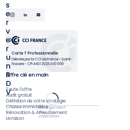
s
e
r
v
e
r
Carte T Professionnelle
u
Délivrée par la CCI de France - Saint-
n
Nazaire - CPI 4401 2023 000 000
R
Offre clé en main
D
Toute l'offre
V
Audit gratuit
Définition de votre stratégie
Chasse immobilière
Chargement
du
Rénovation & Ameublement
calendrier…
Livraison