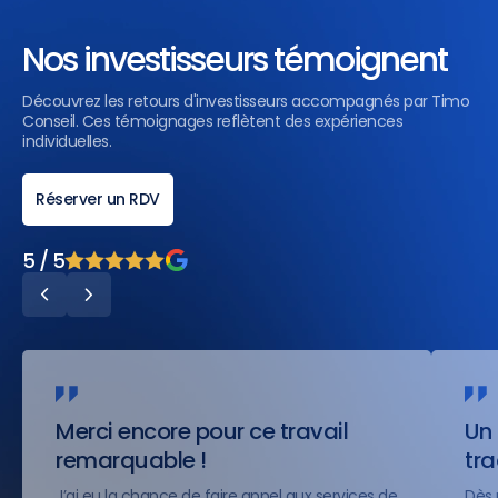
Nos investisseurs témoignent
Découvrez les retours d'investisseurs accompagnés par Timo
Conseil. Ces témoignages reflètent des expériences
individuelles.
Réserver un RDV
5 / 5
Merci encore pour ce travail
Un 
remarquable !
tr
J’ai eu la chance de faire appel aux services de
Dès 