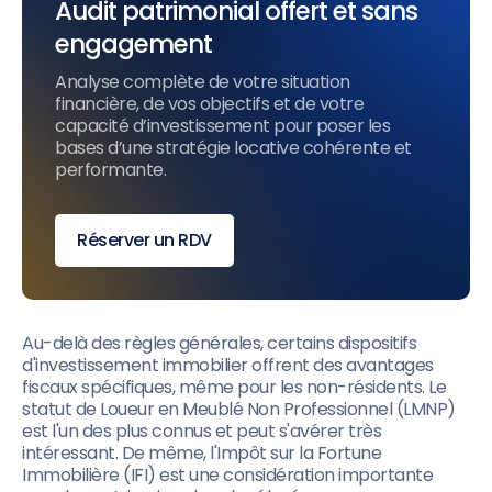
Audit patrimonial offert et sans
engagement
Analyse complète de votre situation
financière, de vos objectifs et de votre
capacité d’investissement pour poser les
bases d’une stratégie locative cohérente et
performante.
Réserver un RDV
Au-delà des règles générales, certains dispositifs
d'investissement immobilier offrent des avantages
fiscaux spécifiques, même pour les non-résidents. Le
statut de Loueur en Meublé Non Professionnel (LMNP)
est l'un des plus connus et peut s'avérer très
intéressant. De même, l'Impôt sur la Fortune
Immobilière (IFI) est une considération importante