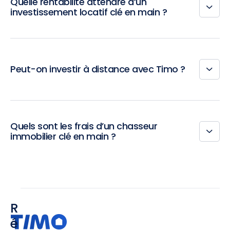
Quelle rentabilité attendre d’un
investissement locatif clé en main ?
Peut-on investir à distance avec Timo ?
Quels sont les frais d’un chasseur
immobilier clé en main ?
R
é