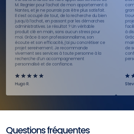
M. Regnier pour l’achat de mon appartement à
comp
Nantes, et je ne pourrais pas être plus satisfait.
gran
Il s’est occupé de tout, de la recherche du bien
trou
jusqu’à l’achat, en passant par les démarches
proje
administratives. Le résultat ? Un véritable
faci
produit clé en main, sans aucun stress pour
à di
moi. Grâce à son professionnalisme, son
Grâc
écoute et son efficacité, j’ai pu concrétiser ce
main
projet sereinement. Je recommande
de s
vivement ses services à toute personne à la
conf
recherche d’un accompagnement
pers
personnalisé et de confiance.
Hugo R.
Stev
Questions fréquentes