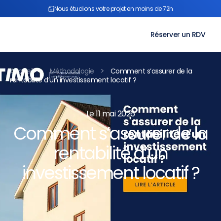
Aller
Nous étudions votre projet en moins de 72h
au
contenu
Réserver un RDV
>
>
Accueil
Méthodologie
Comment s’assurer de la
rentabilité d’un investissement locatif ?
Le 11 mai 2026
Comment s’assurer de la
rentabilité d’un
investissement locatif ?