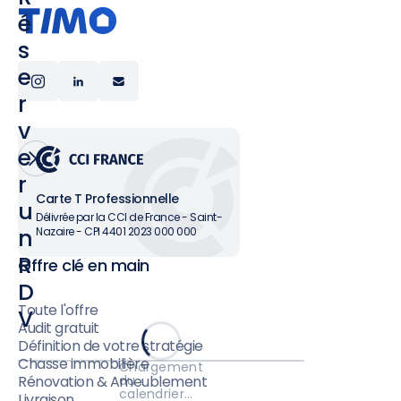
é
s
e
r
v
e
r
Carte T Professionnelle
u
Délivrée par la CCI de France - Saint-
n
Nazaire - CPI 4401 2023 000 000
R
Offre clé en main
D
Toute l'offre
V
Audit gratuit
Définition de votre stratégie
Chasse immobilière
Chargement
du
Rénovation & Ameublement
calendrier…
Livraison