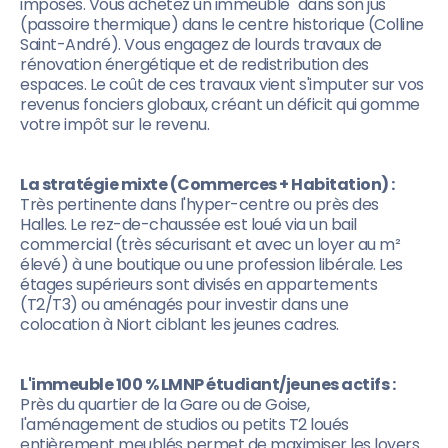
imposés. Vous achetez un immeuble "dans son jus"
(passoire thermique) dans le centre historique (Colline
Saint-André). Vous engagez de lourds travaux de
rénovation énergétique et de redistribution des
espaces. Le coût de ces travaux vient s'imputer sur vos
revenus fonciers globaux, créant un déficit qui gomme
votre impôt sur le revenu.
La stratégie mixte (Commerces + Habitation) :
Très pertinente dans l'hyper-centre ou près des
Halles. Le rez-de-chaussée est loué via un bail
commercial (très sécurisant et avec un loyer au m²
élevé) à une boutique ou une profession libérale. Les
étages supérieurs sont divisés en appartements
(T2/T3) ou aménagés pour investir dans une
colocation à Niort ciblant les jeunes cadres.
L'immeuble 100 % LMNP étudiant/jeunes actifs :
Près du quartier de la Gare ou de Goise,
l'aménagement de studios ou petits T2 loués
entièrement meublés permet de maximiser les loyers