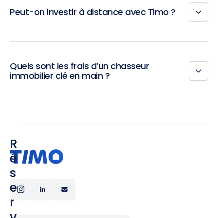
Peut-on investir à distance avec Timo ?
Quels sont les frais d’un chasseur
immobilier clé en main ?
R
é
s
e
r
v