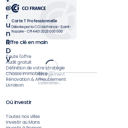
e
r
Carte T Professionnelle
u
Délivrée par la CCI de France - Saint-
n
Nazaire - CPI 4401 2023 000 000
R
Offre clé en main
D
Toute l'offre
V
Audit gratuit
Définition de votre stratégie
Chasse immobilière
Chargement
du
Rénovation & Ameublement
calendrier…
Livraison
Où investir
Toutes nos villes
Investir au Mans
Investir à Rennes