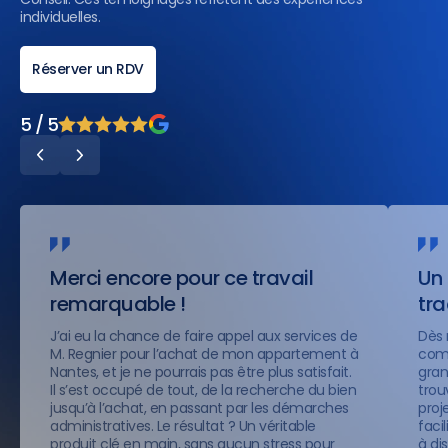
individuelles.
Réserver un RDV
5 / 5
Merci encore pour ce travail
Un 
remarquable !
tr
J’ai eu la chance de faire appel aux services de
Dès 
M. Regnier pour l’achat de mon appartement à
comp
Nantes, et je ne pourrais pas être plus satisfait.
gran
Il s’est occupé de tout, de la recherche du bien
trou
jusqu’à l’achat, en passant par les démarches
proje
administratives. Le résultat ? Un véritable
faci
produit clé en main, sans aucun stress pour
à di